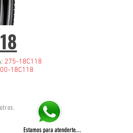
18
A:
275-18C118
00-18C118
otros.
Estamos para atenderte....