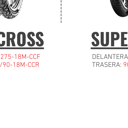
 CROSS
 CROSS
SUPE
:
275-18M-CCF
DELANTERA
/90-18M-CCR
TRASERA:
9