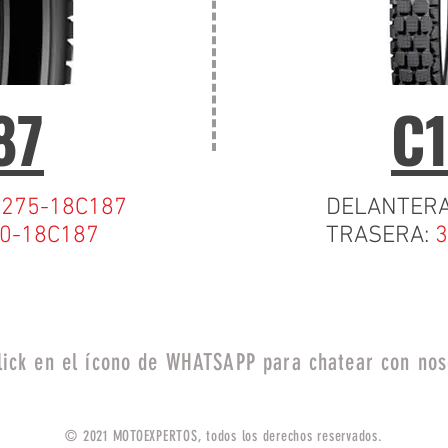
87
C1
:
275-18C187
DELANTER
0-18C187
TRASERA:
3
lick en el ícono de WHATSAPP para chatear con nos
© 2021 MOTOEXPERTOS, todos los derechos reservados.