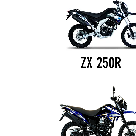
250
ZX
R