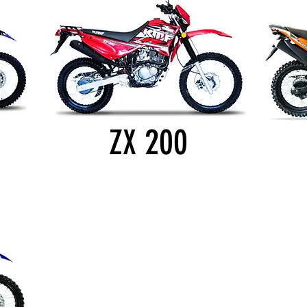
200
ZX