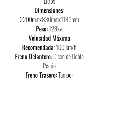
Litros
Dimensiones:
2200mmx830mmx1180mm
Peso:
128kg
Velocidad Máxima
Recomendada:
100 km/h
Freno Delantero:
Disco de Doble
Pistón
Freno Trasero:
Tambor
Suspension Delantera:
Telescopica
Suspensión Trasera:
Monoshock
Llanta Delantera:
2.75-21
Llanta Trasera:
4.10-18
Rines:
Rayos y Aro de Aluminio