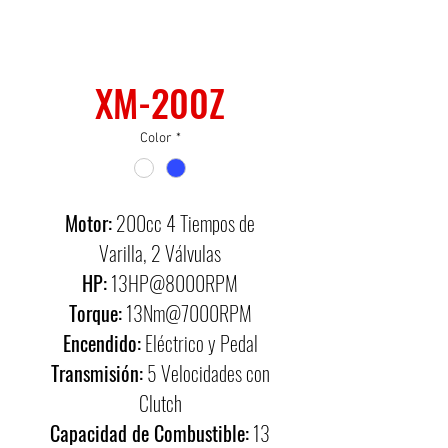
SKU: 0005
XM-200Z
Color
*
Motor:
200cc 4 Tiempos de
Varilla, 2 Válvulas
HP:
13HP@8000RPM
Torque:
13Nm@7000RPM
Encendido:
Eléctrico y Pedal
Transmisión:
5 Velocidades con
Clutch
Capacidad de Combustible:
13