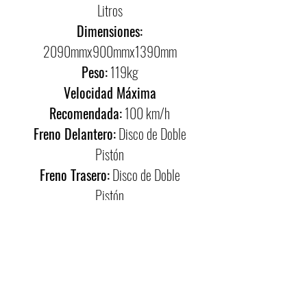
Litros
Dimensiones:
2090mmx900mmx1390mm
Peso:
119kg
Velocidad Máxima
Recomendada:
100 km/h
Freno Delantero:
Disco de Doble
Pistón
Freno Trasero:
Disco de Doble
Pistón
Suspension Delantera:
Telescopica
Suspensión Trasera:
Monoshock
Llanta Delantera:
90/90-19
Llanta Trasera:
110/90-17