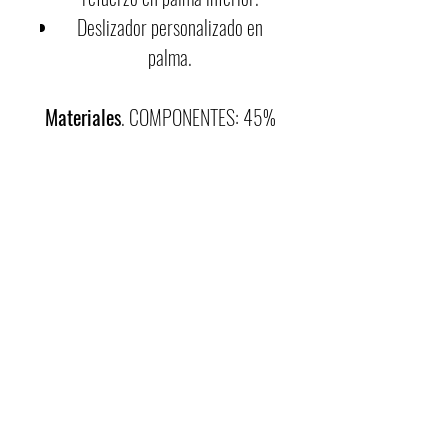
Deslizador personalizado en
palma.
Materiales
. COMPONENTES: 45%
Poliéster, 40% Nailon, 15%
Elastano. MATERIALES. Dorso: tela
elastizada elástica. Palma: Panel
único en cuero sintético AX®
Suede Matmarket con doble
refuerzo en la parte inferior.
Refuerzo exterior en piel sintética,
acolchado de 3 mm y refuerzo
interior resistente al desgarro y
abrasión.