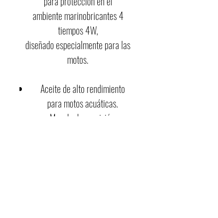
para protección en el
ambiente marinobricantes 4
tiempos 4W,
diseñado especialmente para las
motos.
Aceite de alto rendimiento
para motos acuáticas.​
Mezcla de precisión.​
Protección anticorrosivo​
Para extremas RPM​
CÓDIGO 1/4: LUB10W40WV12
CÓDIGO GAL: LUB10W40WV04