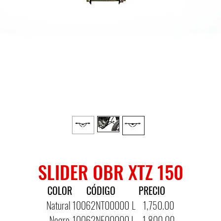
SLIDER OBR XTZ 150
COLOR
CÓDIGO
PRECIO
Natural
10062NT00000
L 1,750.00
Negro
10062NE00000
L 1,800.00