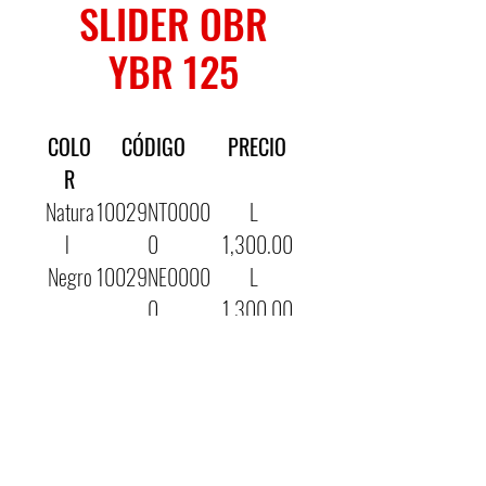
SLIDER OBR
YBR 125
COLO
CÓDIGO
PRECIO
R
Natura
10029NT0000
L
l
0
1,300.00
Negro
10029NE0000
L
0
1,300.00