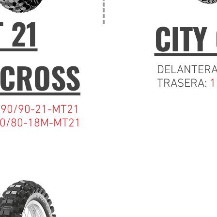
 21
CITY
CITY
YCROSS
DELANTERA
TRASERA:
1
:
90/90-21-MT21
0/80-18M-MT21