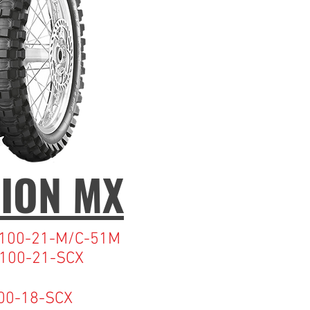
ION MX
100-21-M/C-51M
21-SCX
00-18-SCX