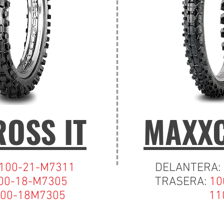
OSS IT
MAXXC
100-21-M7311
DELANTERA:
00-18-M7305
TRASERA:
10
18M7305
110/10