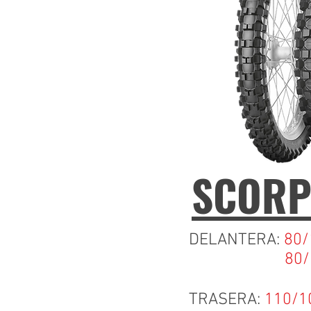
SCORP
DELANTERA:
80/
80/100-
TRASERA:
110/1